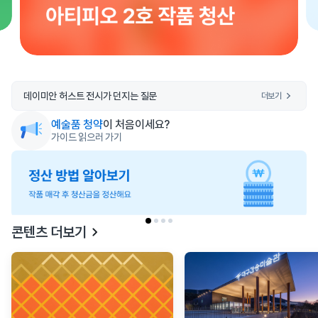
데이미안 허스트 전시가 던지는 질문
더보기
구순의 조각가, 호암미술관에 새긴 흔적…"70년의 예술 그대로"
예술품 청약
이 처음이세요?
조각투자 거래 플랫폼 ‘시동’…이르면 연말 시장 개설
가이드 읽으러 가기
AI 미술품 시장 '활짝'...경매사상 최고가 3.7억 원
이번 주말에 어디 갈까? 3월 아트 캘린더
콘텐츠 더보기